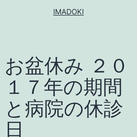
コ
IMADOKI
ン
テ
ン
ツ
お盆休み ２０
へ
ス
キ
１７年の期間
ッ
プ
と病院の休診
日