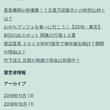
貴景勝関が初優勝！？元貴乃花親方との特別な絆と
は？
おせちブッフェを食べに行こう！【2019・東京】
初日の出スポット 関東の穴場１０選
渡辺直美 ２０１９年NY留学で海外進出検討？期間
や理由は？
竹下佳江 旦那が再婚で現在は別居中？
運営者情報
アーカイブ
2018年11月
(3)
2018年10月
(1)