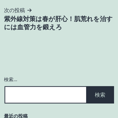
ナ
次の投稿
ビ
紫外線対策は春が肝心！肌荒れを治す
ゲ
には血管力を鍛えろ
ー
シ
ョ
ン
検索…
最近の投稿