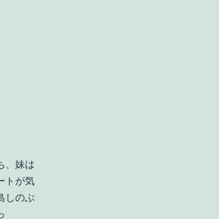
ち、妹は
ートが気
島しのぶ
っ