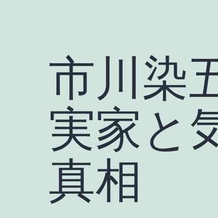
市川染
実家と
真相