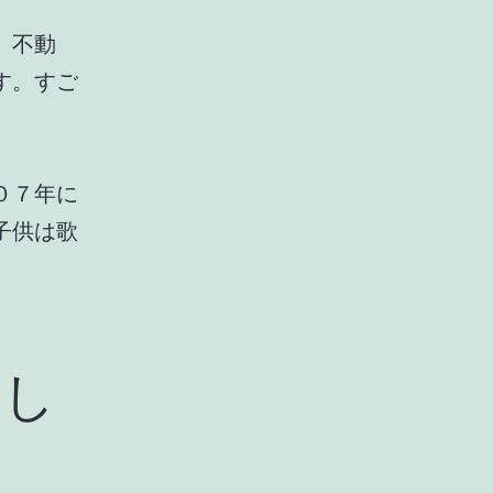
、不動
す。すご
０７年に
子供は歌
島し