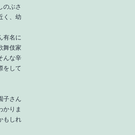
しのぶさ
近く、幼
ん有名に
歌舞伎家
そんな辛
際をして
園子さん
わかりま
かもしれ