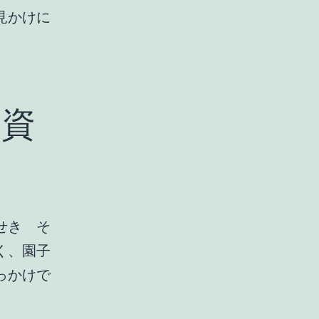
見かけに
は資
せき そ
く、園子
っかけで