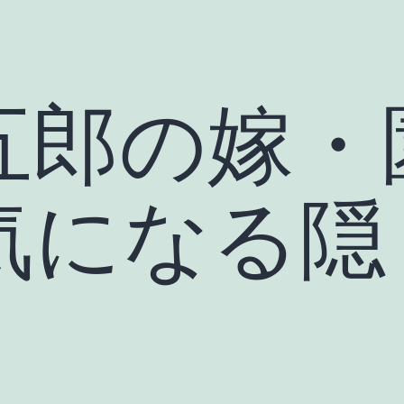
五郎の嫁・
気になる隠