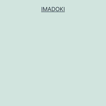
コ
IMADOKI
ン
テ
ン
ツ
へ
ス
キ
ッ
プ