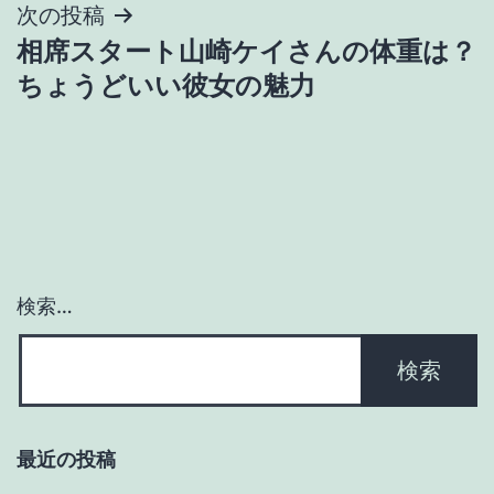
次の投稿
ビ
相席スタート山崎ケイさんの体重は？
ゲ
ちょうどいい彼女の魅力
ー
シ
ョ
ン
検索…
最近の投稿