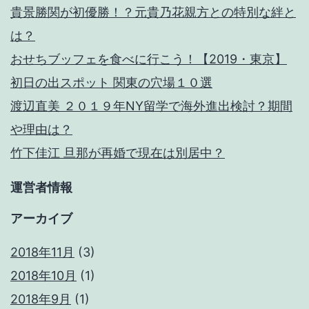
貴景勝関が初優勝！？元貴乃花親方との特別な絆と
は？
おせちブッフェを食べに行こう！【2019・東京】
初日の出スポット 関東の穴場１０選
渡辺直美 ２０１９年NY留学で海外進出検討？期間
や理由は？
竹下佳江 旦那が再婚で現在は別居中？
運営者情報
アーカイブ
2018年11月
(3)
2018年10月
(1)
2018年9月
(1)