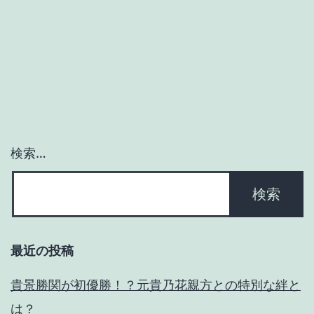
９
年
NY
留
学
で
検索…
海
外
進
出
最近の投稿
検
討？
貴景勝関が初優勝！？元貴乃花親方との特別な絆と
期
は？