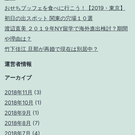
間
おせちブッフェを食べに行こう！【2019・東京】
や
初日の出スポット 関東の穴場１０選
理
渡辺直美 ２０１９年NY留学で海外進出検討？期間
由
や理由は？
は？
竹下佳江 旦那が再婚で現在は別居中？
運営者情報
アーカイブ
2018年11月
(3)
2018年10月
(1)
2018年9月
(1)
2018年8月
(7)
2018年7月
(4)