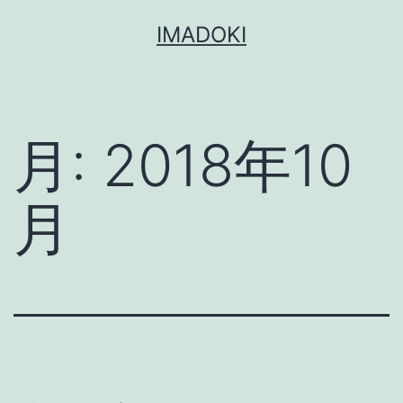
コ
IMADOKI
ン
テ
ン
ツ
月:
2018年10
へ
ス
月
キ
ッ
プ