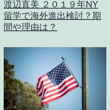
渡辺直美 ２０１９年NY
留学で海外進出検討？期
間や理由は？