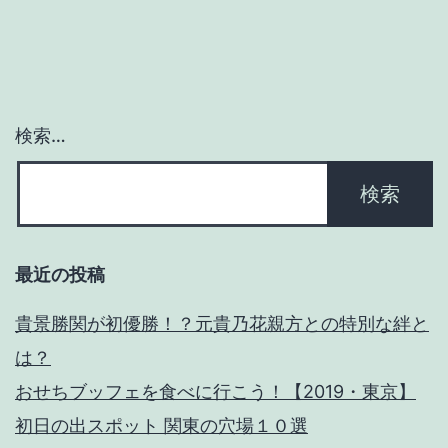
シ
ョ
ン
検索…
最近の投稿
貴景勝関が初優勝！？元貴乃花親方との特別な絆と
は？
おせちブッフェを食べに行こう！【2019・東京】
初日の出スポット 関東の穴場１０選