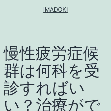
コ
IMADOKI
ン
テ
ン
ツ
慢性疲労症候
へ
ス
キ
群は何科を受
ッ
プ
診すればい
い？治療がで