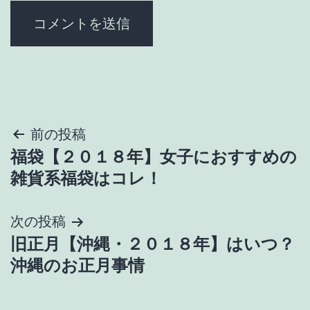
投
前の投稿
福袋【２０１８年】女子におすすめの
稿
雑貨系福袋はコレ！
ナ
次の投稿
ビ
旧正月【沖縄・２０１８年】はいつ？
ゲ
沖縄のお正月事情
ー