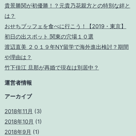
貴景勝関が初優勝！？元貴乃花親方との特別な絆と
は？
おせちブッフェを食べに行こう！【2019・東京】
初日の出スポット 関東の穴場１０選
渡辺直美 ２０１９年NY留学で海外進出検討？期間
や理由は？
竹下佳江 旦那が再婚で現在は別居中？
運営者情報
アーカイブ
2018年11月
(3)
2018年10月
(1)
2018年9月
(1)