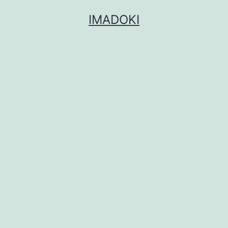
コ
IMADOKI
ン
テ
ン
ツ
へ
ス
キ
ッ
プ