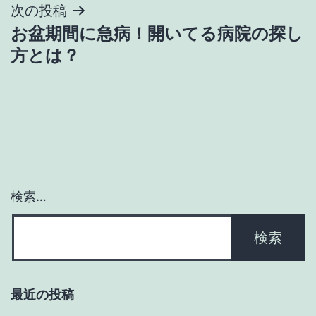
次の投稿
ビ
お盆期間に急病！開いてる病院の探し
ゲ
方とは？
ー
シ
ョ
ン
検索…
最近の投稿