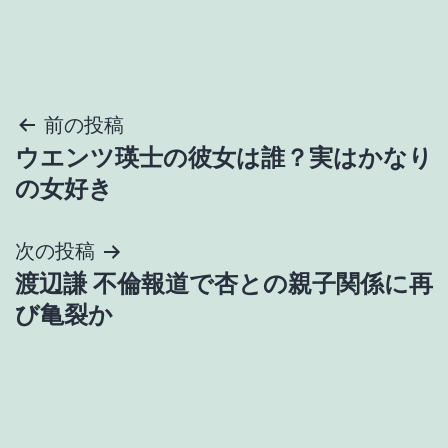
投
前の投稿
ウエンツ瑛士の彼女は誰？実はかなり
稿
の女好き
ナ
次の投稿
ビ
渡辺謙 不倫報道で杏との親子関係に再
ゲ
び亀裂か
ー
シ