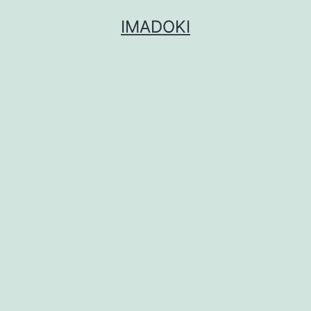
コ
IMADOKI
ン
テ
ン
ツ
へ
ス
キ
ッ
プ