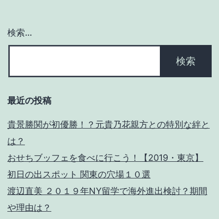
ョ
ン
検索…
最近の投稿
貴景勝関が初優勝！？元貴乃花親方との特別な絆と
は？
おせちブッフェを食べに行こう！【2019・東京】
初日の出スポット 関東の穴場１０選
渡辺直美 ２０１９年NY留学で海外進出検討？期間
や理由は？