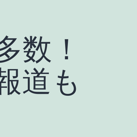
多数！
報道も