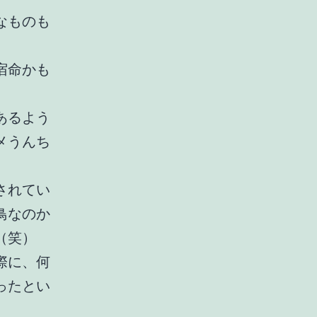
なものも
宿命かも
あるよう
メうんち
されてい
鳥なのか
（笑）
際に、何
ったとい