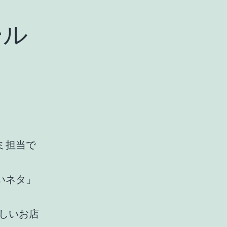
ール
ミ担当で
いネタ」
しいお店