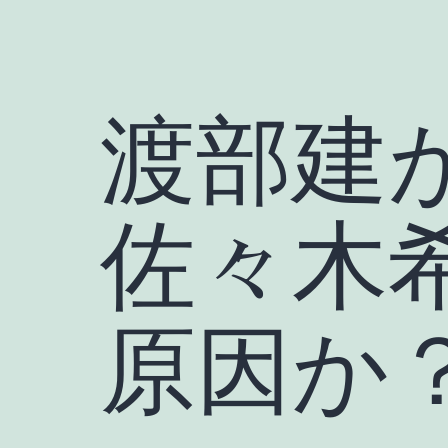
渡部建
佐々木
原因か