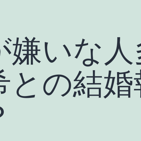
が嫌いな人
希との結婚
？