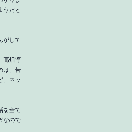
ようだと
んがして
、高畑淳
のは、苦
ど、ネッ
話を全て
ぎなので