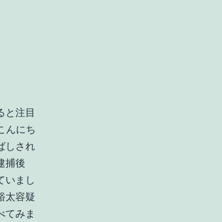
ると注目
こんにち
ばしされ
逮捕後
ていまし
裕太容疑
べてみま