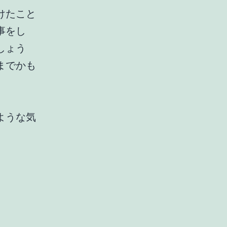
けたこと
事をし
しょう
までかも
ような気