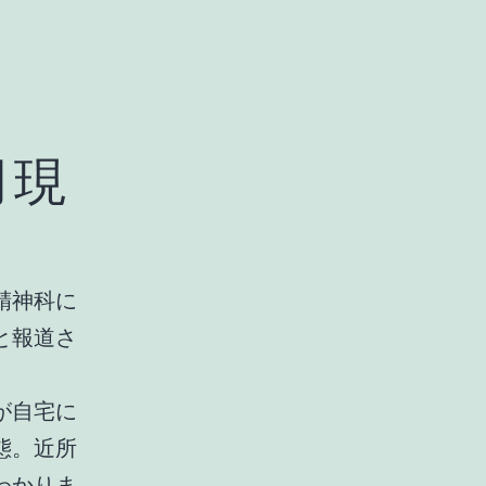
月現
精神科に
と報道さ
が自宅に
態。近所
わかりま