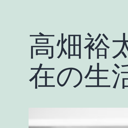
高畑裕
在の生