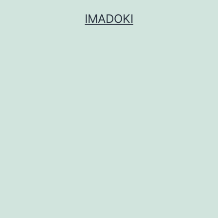
コ
IMADOKI
ン
テ
ン
ツ
へ
ス
キ
ッ
プ