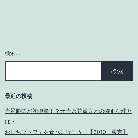
ー
シ
ョ
ン
検索…
最近の投稿
貴景勝関が初優勝！？元貴乃花親方との特別な絆と
は？
おせちブッフェを食べに行こう！【2019・東京】