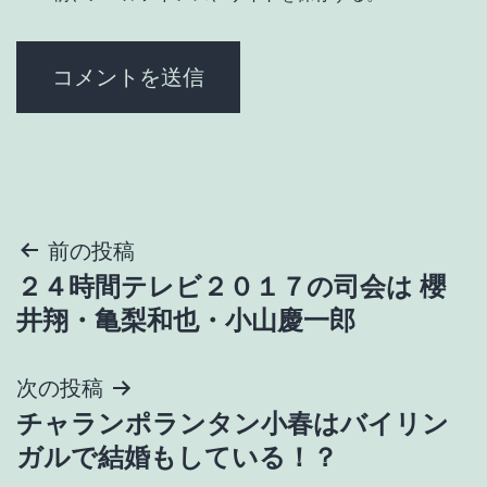
投
前の投稿
２４時間テレビ２０１７の司会は 櫻
稿
井翔・亀梨和也・小山慶一郎
ナ
次の投稿
ビ
チャランポランタン小春はバイリン
ゲ
ガルで結婚もしている！？