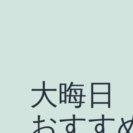
コ
ン
テ
ン
ツ
へ
ス
キ
大晦日【
ッ
プ
おすす