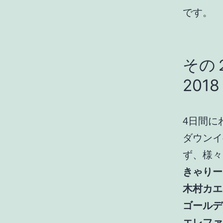
です。
その２
2018
4日間に
ダウンイ
ず、様々
きゃりー
木村カエ
ゴールデ
エレファ