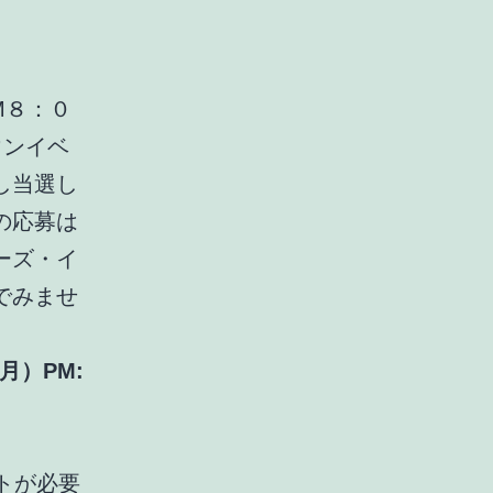
M８：０
ウンイベ
し当選し
の応募は
ーズ・イ
でみませ
月）PM:
トが必要