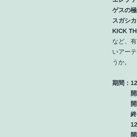
ゲスの極
スガシカ
KICK T
など、有
いアーテ
うか。
期間：1
開場
開演
終演
12月
開場