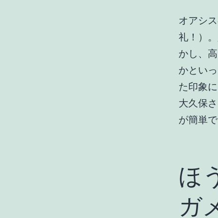
オアシス
礼！）。
かし、高
かといっ
た印象に
大久保さ
が簡単で
ほ
ガ