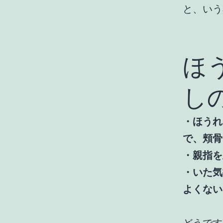
と、いう
ほ
し
・ほうれ
で、頬骨
・親指を
・いた気
よくない