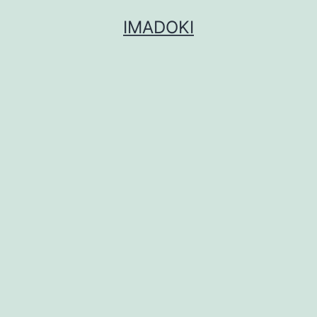
コ
IMADOKI
ン
テ
ン
ツ
へ
ス
キ
ッ
プ