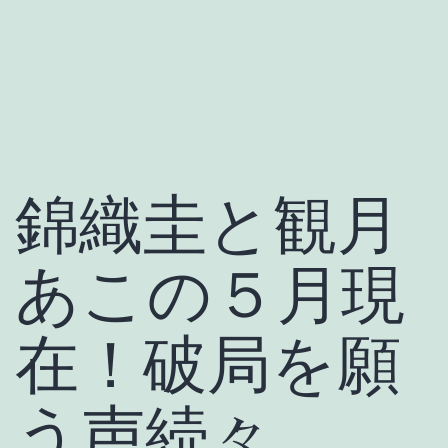
錦織圭と観月
あこの５月現
在！破局を願
う声続々