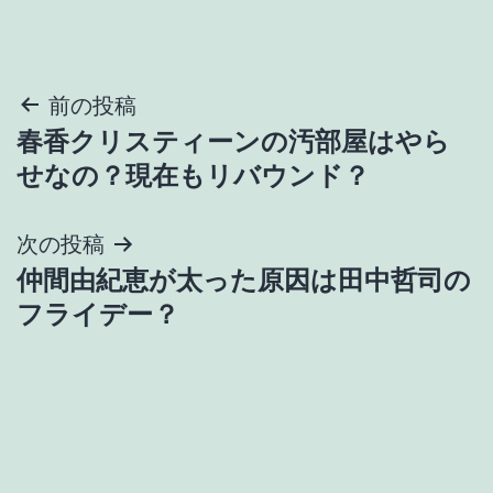
投
前の投稿
春香クリスティーンの汚部屋はやら
稿
せなの？現在もリバウンド？
ナ
次の投稿
ビ
仲間由紀恵が太った原因は田中哲司の
ゲ
フライデー？
ー
シ
ョ