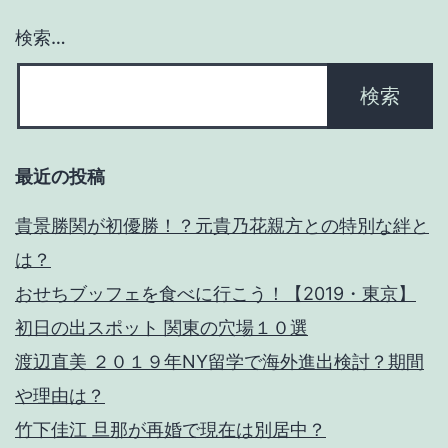
ン
検索…
最近の投稿
貴景勝関が初優勝！？元貴乃花親方との特別な絆と
は？
おせちブッフェを食べに行こう！【2019・東京】
初日の出スポット 関東の穴場１０選
渡辺直美 ２０１９年NY留学で海外進出検討？期間
や理由は？
竹下佳江 旦那が再婚で現在は別居中？