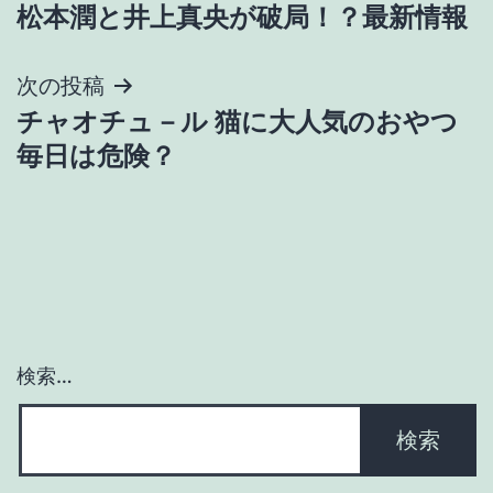
松本潤と井上真央が破局！？最新情報
稿
ナ
次の投稿
チャオチュ－ル 猫に大人気のおやつ
ビ
毎日は危険？
ゲ
ー
シ
ョ
検索…
ン