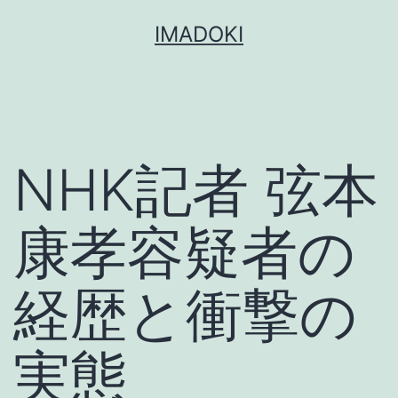
コ
IMADOKI
ン
テ
ン
ツ
NHK記者 弦本
へ
ス
キ
康孝容疑者の
ッ
プ
経歴と衝撃の
実態