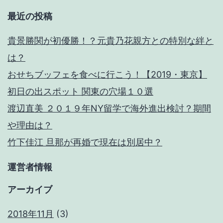
最近の投稿
貴景勝関が初優勝！？元貴乃花親方との特別な絆と
は？
おせちブッフェを食べに行こう！【2019・東京】
初日の出スポット 関東の穴場１０選
渡辺直美 ２０１９年NY留学で海外進出検討？期間
や理由は？
竹下佳江 旦那が再婚で現在は別居中？
運営者情報
アーカイブ
2018年11月
(3)