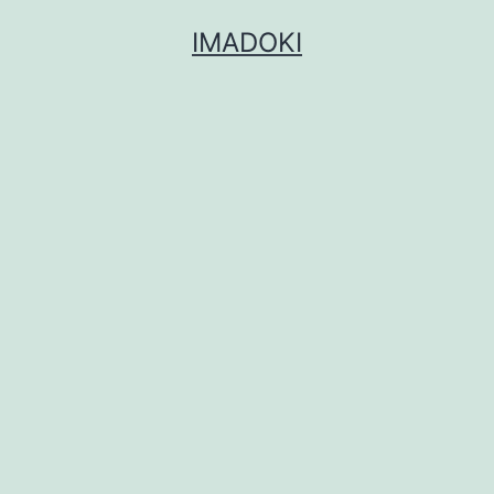
コ
IMADOKI
ン
テ
ン
ツ
へ
ス
キ
ッ
プ