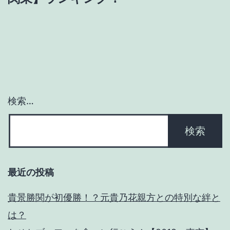
ー
シ
ョ
ン
検索…
最近の投稿
貴景勝関が初優勝！？元貴乃花親方との特別な絆と
は？