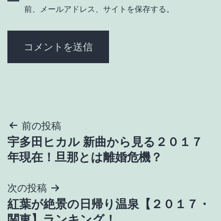
前、メールアドレス、サイトを保存する。
投
前の投稿
宇多田ヒカル 新曲から見る２０１７
稿
年現在！旦那とは離婚危機？
ナ
次の投稿
ビ
紅葉が絶景の日帰り温泉【２０１７・
ゲ
関東】ランキング！