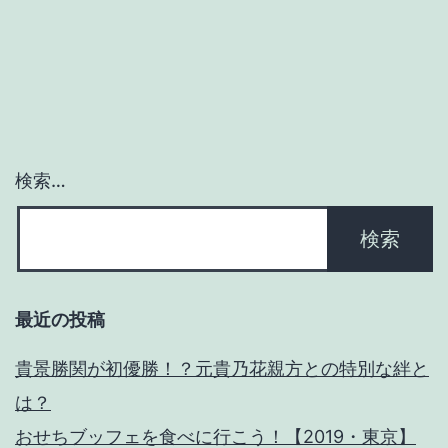
ー
シ
ョ
ン
検索…
最近の投稿
貴景勝関が初優勝！？元貴乃花親方との特別な絆と
は？
おせちブッフェを食べに行こう！【2019・東京】