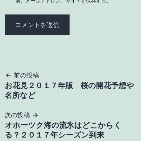
前、メールアドレス、サイトを保存する。
投
前の投稿
お花見２０１７年版 桜の開花予想や
稿
名所など
ナ
次の投稿
ビ
オホーツク海の流氷はどこからく
ゲ
る？２０１７年シーズン到来