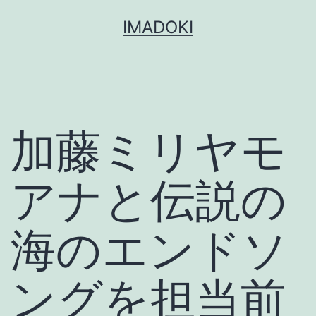
コ
IMADOKI
ン
テ
ン
ツ
加藤ミリヤモ
へ
ス
キ
アナと伝説の
ッ
プ
海のエンドソ
ングを担当前