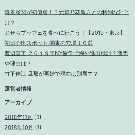
貴景勝関が初優勝！？元貴乃花親方との特別な絆と
は？
おせちブッフェを食べに行こう！【2019・東京】
初日の出スポット 関東の穴場１０選
渡辺直美 ２０１９年NY留学で海外進出検討？期間
や理由は？
竹下佳江 旦那が再婚で現在は別居中？
運営者情報
アーカイブ
2018年11月
(3)
2018年10月
(1)