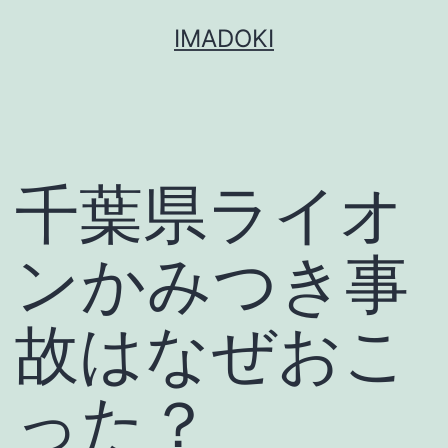
コ
IMADOKI
ン
テ
ン
ツ
千葉県ライオ
へ
ス
キ
ンかみつき事
ッ
プ
故はなぜおこ
った？