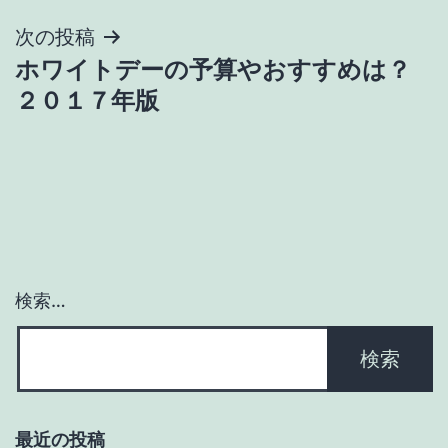
ナ
次の投稿
ビ
ホワイトデーの予算やおすすめは？
ゲ
２０１７年版
ー
シ
ョ
ン
検索…
最近の投稿